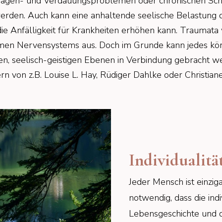
Magen- und Verdauungsproblemen oder chronischen Sc
 werden. Auch kann eine anhaltende seelische Belastun
 Anfälligkeit für Krankheiten erhöhen kann. Traumata w
omen Nervensystems aus. Doch im Grunde kann jedes kö
n, seelisch-geistigen Ebenen in Verbindung gebracht w
n von z.B. Louise L. Hay, Rüdiger Dahlke oder Christi
Individualitä
Jeder Mensch ist einziga
notwendig, dass die indi
Lebensgeschichte und d