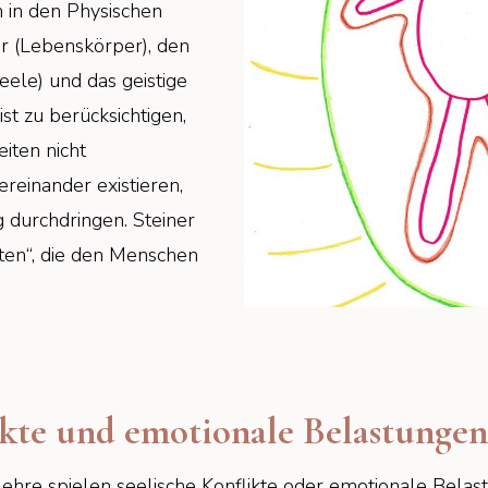
 in den Physischen
r (Lebenskörper), den
eele) und das geistige
st zu berücksichtigen,
iten nicht
reinander existieren,
g durchdringen. Steiner
ten“, die den Menschen
ikte und emotionale Belastungen
ehre spielen seelische Konflikte oder emotionale Bela