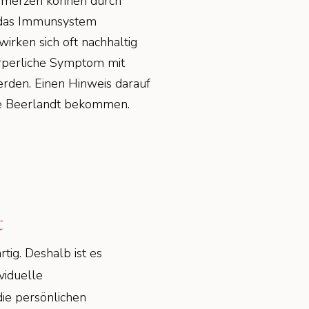
hmerzen können durch
g das Immunsystem
irken sich oft nachhaltig
rperliche Symptom mit
erden. Einen Hinweis darauf
ane Beerlandt bekommen.
t
rtig. Deshalb ist es
viduelle
ie persönlichen