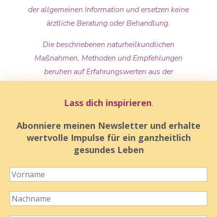
der allgemeinen Information und ersetzen keine
ärztliche Beratung oder Behandlung.
Die beschriebenen naturheilkundlichen
Maßnahmen, Methoden und Empfehlungen
beruhen auf Erfahrungswerten aus der
Naturheilkunde und sind nicht wissenschaftlich
gesichert. Es werden keine Heilversprechen
Lass dich inspirieren
.
gegeben.
Abonniere meinen Newsletter und erhalte
Bei bestehenden Beschwerden, Erkrankungen oder
wertvolle Impulse für ein ganzheitlich
der Einnahme von Medikamenten sollte stets eine
gesundes Leben
ärztliche Abklärung erfolgen. Individuelle
naturheilkundliche Begleitungen erfolgen im
Rahmen meiner Tätigkeit als Heilpraktikerin und
ersetzen keine medizinische Behandlung.