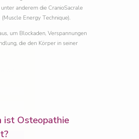
n unter anderem die CranioSacrale
 (Muscle Energy Technique).
heitlich
 aus, um Blockaden, Verspannungen
dlung, die den Körper in seiner
 ist Osteopathie
lärung
.
t?