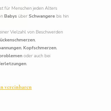
ist für Menschen jeden Alters
on
Babys
über
Schwangere
bis hin
 einer Vielzahl von Beschwerden
ückenschmerzen
,
pannungen
,
Kopfschmerzen
,
problemen
oder auch bei
erletzungen
.
in vereinbaren