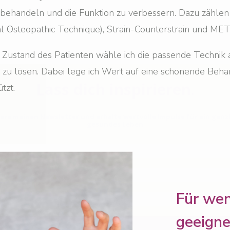
u behandeln und die Funktion zu verbessern. Dazu zähle
Lass dich inspirieren
.
l Osteopathic Technique), Strain-Counterstrain und MET
re meinen Newsletter und erhalte wertvolle Impulse für ein ganz
Zustand des Patienten wähle ich die passende Technik
gesundes Leben
zu lösen. Dabei lege ich Wert auf eine schonende Behan
tzt.
Für wen
rspreche, dass ich keinen Spam versende! Erfahre mehr in meiner
Datenschutzerk
geeigne