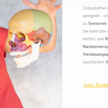
Osteopathie 
geeignet – v
zu
Senioren
.
Sie kann bei
helfen, wie
R
Nackenvers
Verdauungs
sportlichen
V
Jetzt Term