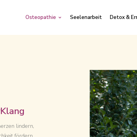
Osteopathie
Seelenarbeit
Detox & Er
rKlang
erzen lindern,
hkeit fördern,