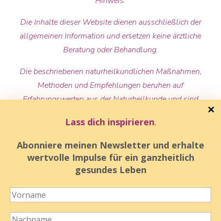
Hinweis:
Die Inhalte dieser Website dienen ausschließlich der
allgemeinen Information und ersetzen keine ärztliche
Beratung oder Behandlung.
Die beschriebenen naturheilkundlichen Maßnahmen,
Methoden und Empfehlungen beruhen auf
Erfahrungswerten aus der Naturheilkunde und sind
nicht wissenschaftlich gesichert. Es werden keine
Lass dich inspirieren
.
Heilversprechen gegeben.
Abonniere meinen Newsletter und erhalte
Bei bestehenden Beschwerden, Erkrankungen oder
wertvolle Impulse für ein ganzheitlich
der Einnahme von Medikamenten sollte stets eine
gesundes Leben
ärztliche Abklärung erfolgen. Individuelle
naturheilkundliche Begleitungen erfolgen im
Rahmen meiner Tätigkeit als Heilpraktikerin und
ersetzen keine medizinische Behandlung.