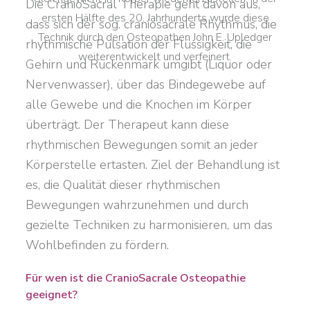
Die CranioSacral Therapie geht davon aus,
ersten Hälfte des 20. Jahrhunderts wurde diese
dass sich der sog. craniosacrale Rhythmus, die
Technik durch den Osteopathen John E. Upledger
rhythmische Pulsation der Flüssigkeit, die
weiterentwickelt und verfeinert.
Gehirn und Rückenmark umgibt (Liquor oder
Nervenwasser), über das Bindegewebe auf
alle Gewebe und die Knochen im Körper
überträgt. Der Therapeut kann diese
rhythmischen Bewegungen somit an jeder
Körperstelle ertasten. Ziel der Behandlung ist
es, die Qualität dieser rhythmischen
Bewegungen wahrzunehmen und durch
gezielte Techniken zu harmonisieren, um das
Wohlbefinden zu fördern.
Für wen ist die CranioSacrale Osteopathie
geeignet?